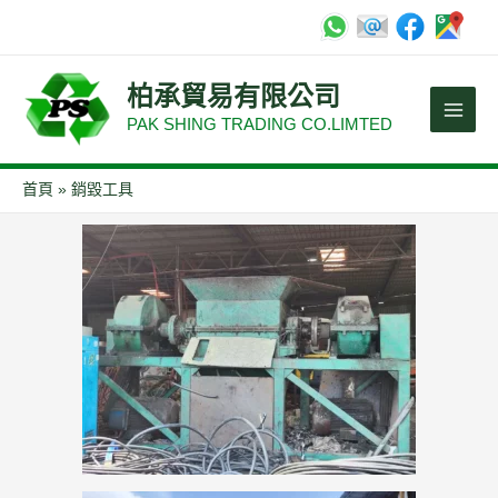
跳
至
Main
主
柏承貿易有限公司
要
Men
PAK SHING TRADING CO.LIMTED
內
容
首頁
銷毀工具