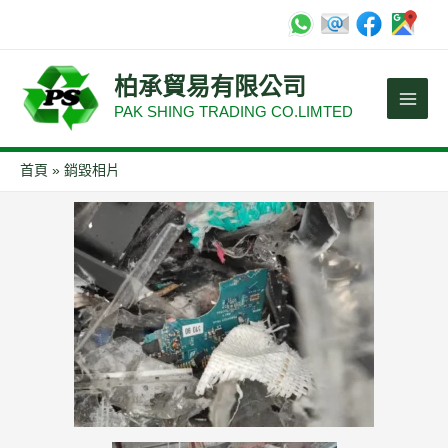
跳
至
Main
主
柏承貿易有限公司
要
Men
PAK SHING TRADING CO.LIMTED
內
容
首頁
銷毀相片